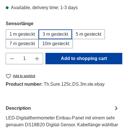
Available, delivery time: 1-3 days
Select
Sensorlänge
1 m gesteckt
3 m gesteckt
5 m gesteckt
7 m gesteckt
10m gesteckt
Product Quantity: Enter the desired amount o
Add to shopping cart
Add to wishlist
Product number:
Th.Sure.125c.DS.3m.ste.ebay
Description
LED-Digitalthermometer Einbau-Panel mit einem sehr
genauen DS18B20 Digital-Sensor. Kabellänge wählbar