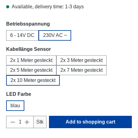
Available, delivery time: 1-3 days
Select
Betriebsspannung
6 - 14V DC
230V AC ~
Select
Kabellänge Sensor
2x 1 Meter gesteckt
2x 3 Meter gesteckt
2x 5 Meter gesteckt
2x 7 Meter gesteckt
2x 10 Meter gesteckt
Select
LED Farbe
blau
Product Quantity: Enter the desired amount o
Stk
Add to shopping cart