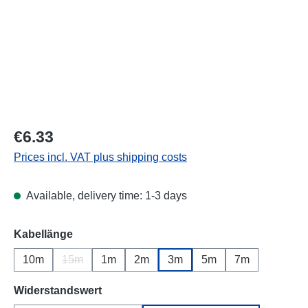
Regular price:
€6.33
Prices incl. VAT plus shipping costs
Available, delivery time: 1-3 days
Select
Kabellänge
10m
15m
1m
2m
3m
5m
7m
(This option is currently unavailable.)
Select
Widerstandswert