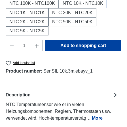
NTC 100K - NTC100K
NTC 10K - NTC10K
NTC 1K - NTC1K
NTC 20K - NTC20K
NTC 2K - NTC2K
NTC 50K - NTC50K
NTC 5K - NTC5K
Product Quantity: Enter the desired amount o
Add to shopping cart
Add to wishlist
Product number:
SenSIL.10k.3m.ebayv_1
Description
NTC Temperatursensor wie er in vielen
Heizungskomponenten, Reglern, Thermostaten usw.
verwendet wird. Hoch-temperaturverträg…
More