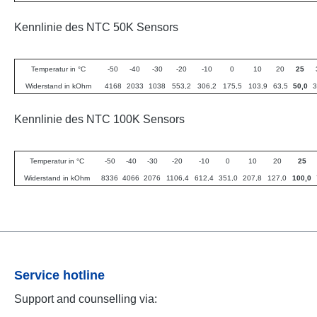
Kennlinie des NTC 50K Sensors
Temperatur in °C
-50
-40
-30
-20
-10
0
10
20
25
Widerstand in kOhm
4168
2033
1038
553,2
306,2
175,5
103,9
63,5
50,0
3
Kennlinie des NTC 100K Sensors
Temperatur in °C
-50
-40
-30
-20
-10
0
10
20
25
Widerstand in kOhm
8336
4066
2076
1106,4
612,4
351,0
207,8
127,0
100,0
Service hotline
Support and counselling via: