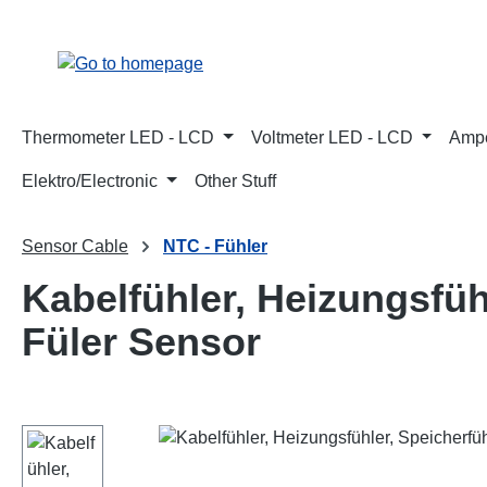
p to main content
Skip to search
Skip to main navigation
Thermometer LED - LCD
Voltmeter LED - LCD
Ampe
Elektro/Electronic
Other Stuff
Sensor Cable
NTC - Fühler
Kabelfühler, Heizungsfüh
Füler Sensor
Skip image gallery