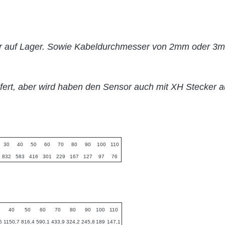
 auf Lager. Sowie Kabeldurchmesser von 2mm oder 3mm
ert, aber wird haben den Sensor auch mit XH Stecker a
Bild_nicht_geladen_Entweder_Adresse_falsch_oder_nicht_existent
30
40
50
60
70
80
90
100
110
832
583
416
301
229
167
127
97
76
40
50
60
70
80
90
100
110
5
1150,7
816,4
590,1
433,9
324,2
245,8
189
147,1