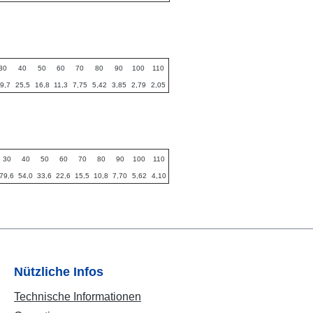
30
40
50
60
70
80
90
100
110
9,7
25,5
16,8
11,3
7,75
5,42
3,85
2,79
2,05
30
40
50
60
70
80
90
100
110
79,6
54,0
33,6
22,6
15,5
10,8
7,70
5,62
4,10
Nützliche Infos
Technische Informationen