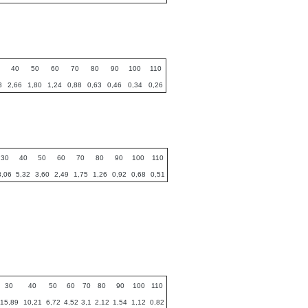
40
50
60
70
80
90
100
110
3
2,66
1,80
1,24
0,88
0,63
0,46
0,34
0,26
30
40
50
60
70
80
90
100
110
8,06
5,32
3,60
2,49
1,75
1,26
0,92
0,68
0,51
30
40
50
60
70
80
90
100
110
15,89
10,21
6,72
4,52
3,1
2,12
1,54
1,12
0,82