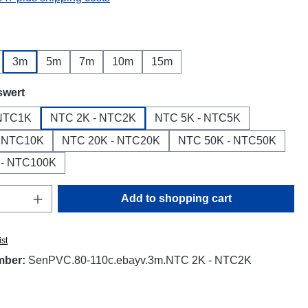
3m
5m
7m
10m
15m
swert
 NTC1K
NTC 2K - NTC2K
NTC 5K - NTC5K
- NTC10K
NTC 20K - NTC20K
NTC 50K - NTC50K
 - NTC100K
Quantity: Enter the desired amount or use t
Add to shopping cart
ist
mber:
SenPVC.80-110c.ebayv.3m.NTC 2K - NTC2K