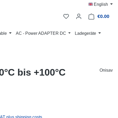
English
€0.00
Shop
able
AC - Power ADAPTER DC
Ladegeräte
50°C bis +100°C
Onisav
:
VAT plus shipping costs