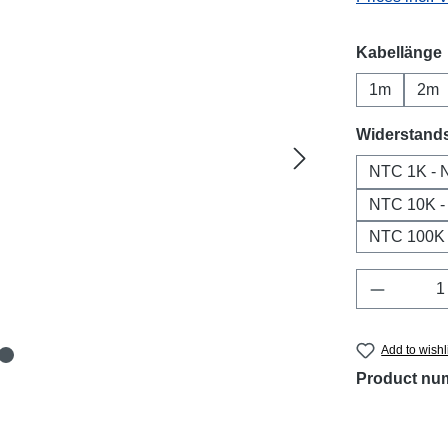
Select
Kabellänge
1m
2m
Select
Widerstand
NTC 1K -
NTC 10K 
NTC 100K
Product 
Add to wishl
Product nu