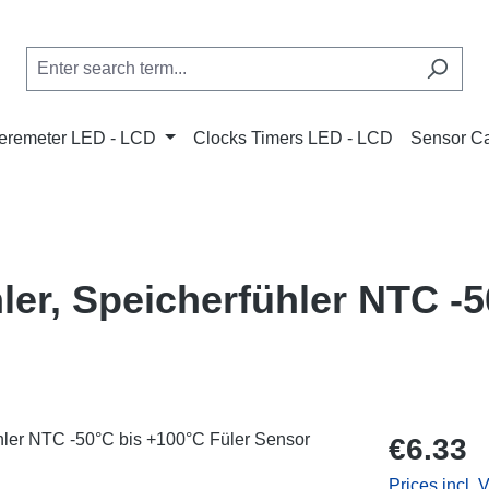
remeter LED - LCD
Clocks Timers LED - LCD
Sensor C
ler, Speicherfühler NTC -
Regular price
€6.33
Prices incl. 