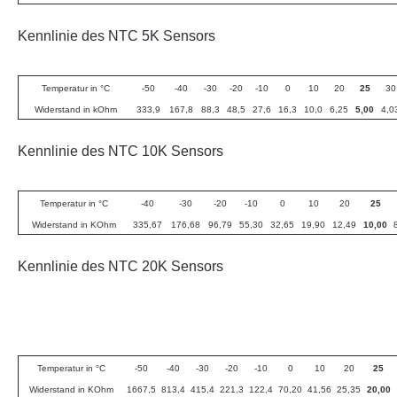
Kennlinie des NTC 5K Sensors
Temperatur in °C
-50
-40
-30
-20
-10
0
10
20
25
30
Widerstand in kOhm
333,9
167,8
88,3
48,5
27,6
16,3
10,0
6,25
5,00
4,0
Kennlinie des NTC 10K Sensors
Temperatur in °C
-40
-30
-20
-10
0
10
20
25
Widerstand in KOhm
335,67
176,68
96,79
55,30
32,65
19,90
12,49
10,00
Kennlinie des NTC 20K Sensors
Temperatur in °C
-50
-40
-30
-20
-10
0
10
20
25
Widerstand in KOhm
1667,5
813,4
415,4
221,3
122,4
70,20
41,56
25,35
20,00