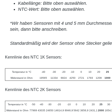
Kabellänge: Bitte oben auswählen.
NTC-Wert: Bitte oben auswählen.
*Wir haben Sensoren mit 4 und 5 mm Durchmesser
sein, dann bitte anschreiben.
Standardmäßig wird der Sensor ohne Stecker gelief
Kennlinie des NTC 1K Sensors:
Temperatur in °C
-40
-30
-20
-10
0
10
20
25
Widerstand in Ohm
19565
11334
6824
4250
2721
1793
1208
1000
Kennlinie des NTC 2K Sensors
Temperatur in °C
-50
-40
-30
-20
-10
0
10
20
25
30
Widerstand in Ohm
77969
43035
24650
14614,9
8946,9
5642
3656,9
2431,1
2000
1654,