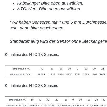
Kabellänge: Bitte oben auswählen.
NTC-Wert: Bitte oben auswählen.
*Wir haben Sensoren mit 4 und 5 mm Durchmesser
sein, dann bitte anschreiben.
Standardmäßig wird der Sensor ohne Stecker gelief
Kennlinie des NTC 1K Sensors:
Temperatur in °C
-40
-30
-20
-10
0
10
20
25
Widerstand in Ohm
19565
11334
6824
4250
2721
1793
1208
1000
Kennlinie des NTC 2K Sensors
Temperatur in °C
-50
-40
-30
-20
-10
0
10
20
25
30
Widerstand in Ohm
77969
43035
24650
14614,9
8946,9
5642
3656,9
2431,1
2000
1654,