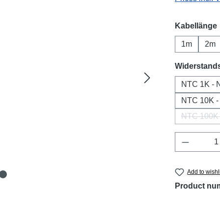
Select
Kabellänge
1m
2m
Select
Widerstand
NTC 1K -
NTC 10K 
NTC 100K
Product 
Add to wishl
Product nu