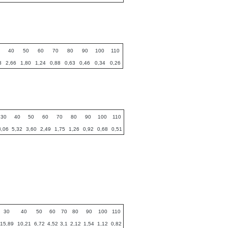
40
50
60
70
80
90
100
110
3
2,66
1,80
1,24
0,88
0,63
0,46
0,34
0,26
30
40
50
60
70
80
90
100
110
8,06
5,32
3,60
2,49
1,75
1,26
0,92
0,68
0,51
30
40
50
60
70
80
90
100
110
15,89
10,21
6,72
4,52
3,1
2,12
1,54
1,12
0,82