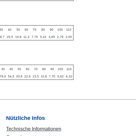
30
40
50
60
70
80
90
100
110
9,7
25,5
16,8
11,3
7,75
5,42
3,85
2,79
2,05
30
40
50
60
70
80
90
100
110
79,6
54,0
33,6
22,6
15,5
10,8
7,70
5,62
4,10
Nützliche Infos
Technische Informationen