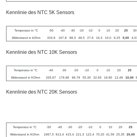
Kennlinie des NTC 5K Sensors
Temperatur in °C
-50
-40
-30
-20
-10
0
10
20
25
30
Widerstand in kOhm
333,9
167,8
88,3
48,5
27,6
16,3
10,0
6,25
5,00
4,0
Kennlinie des NTC 10K Sensors
Temperatur in °C
-40
-30
-20
-10
0
10
20
25
Widerstand in KOhm
335,67
176,68
96,79
55,30
32,65
19,90
12,49
10,00
Kennlinie des NTC 20K Sensors
Temperatur in °C
-50
-40
-30
-20
-10
0
10
20
25
Widerstand in KOhm
1667,5
813,4
415,4
221,3
122,4
70,20
41,56
25,35
20,00