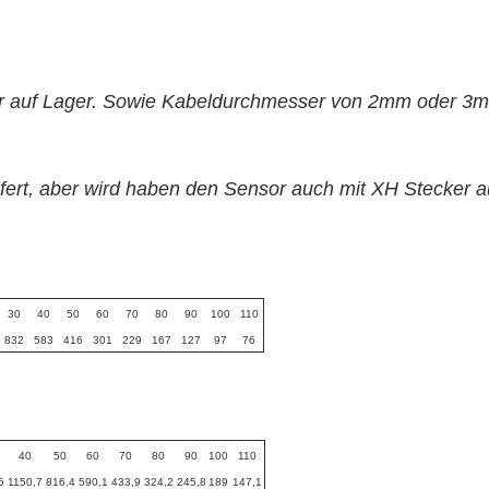
 auf Lager. Sowie Kabeldurchmesser von 2mm oder 3mm
ert, aber wird haben den Sensor auch mit XH Stecker a
Bild_nicht_geladen_Entweder_Adresse_falsch_oder_nicht_existent
30
40
50
60
70
80
90
100
110
832
583
416
301
229
167
127
97
76
40
50
60
70
80
90
100
110
5
1150,7
816,4
590,1
433,9
324,2
245,8
189
147,1