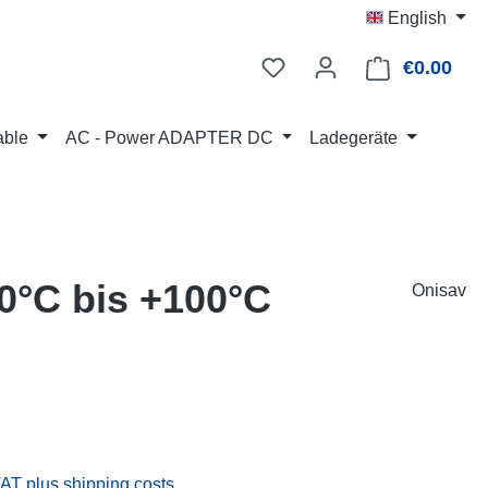
English
€0.00
Shop
able
AC - Power ADAPTER DC
Ladegeräte
50°C bis +100°C
Onisav
:
VAT plus shipping costs