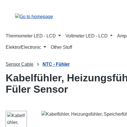
p to main content
Skip to search
Skip to main navigation
Thermometer LED - LCD
Voltmeter LED - LCD
Ampe
Elektro/Electronic
Other Stuff
Sensor Cable
NTC - Fühler
Kabelfühler, Heizungsfüh
Füler Sensor
Skip image gallery