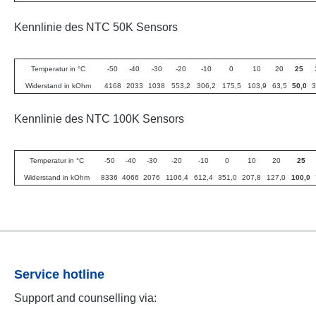
Kennlinie des NTC 50K Sensors
Temperatur in °C
-50
-40
-30
-20
-10
0
10
20
25
Widerstand in kOhm
4168
2033
1038
553,2
306,2
175,5
103,9
63,5
50,0
3
Kennlinie des NTC 100K Sensors
Temperatur in °C
-50
-40
-30
-20
-10
0
10
20
25
Widerstand in kOhm
8336
4066
2076
1106,4
612,4
351,0
207,8
127,0
100,0
Service hotline
Support and counselling via: