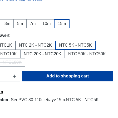
3m
5m
7m
10m
15m
swert
 NTC1K
NTC 2K - NTC2K
NTC 5K - NTC5K
- NTC10K
NTC 20K - NTC20K
NTC 50K - NTC50K
 - NTC100K
(This option is currently unavailable.)
Quantity: Enter the desired amount or use t
Add to shopping cart
ist
mber:
SenPVC.80-110c.ebayv.15m.NTC 5K - NTC5K