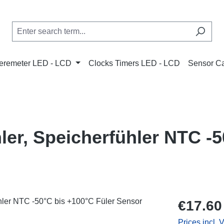
remeter LED - LCD
Clocks Timers LED - LCD
Sensor C
ler, Speicherfühler NTC -
Regular price
€17.60
Prices incl. 