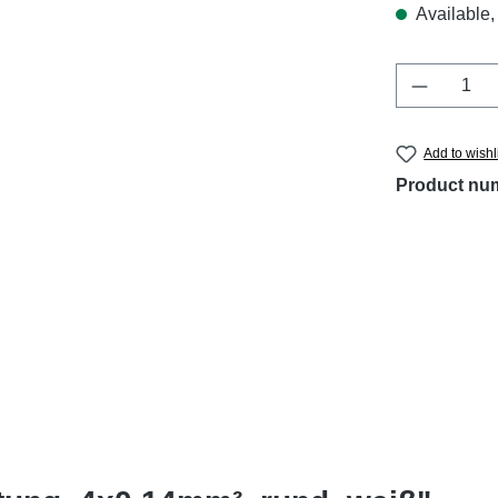
Available, 
Product 
Add to wishl
Product nu