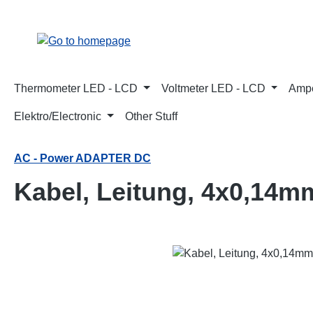
p to main content
Skip to search
Skip to main navigation
Thermometer LED - LCD
Voltmeter LED - LCD
Ampe
Elektro/Electronic
Other Stuff
AC - Power ADAPTER DC
Kabel, Leitung, 4x0,14mm
Skip image gallery