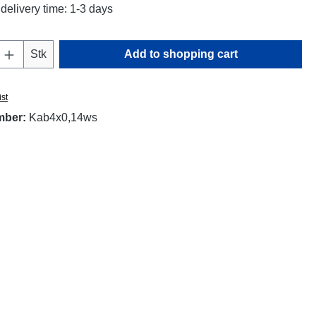
delivery time: 1-3 days
Quantity: Enter the desired amount or use t
Stk
Add to shopping cart
ist
mber:
Kab4x0,14ws