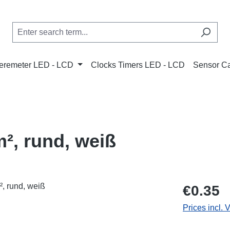
remeter LED - LCD
Clocks Timers LED - LCD
Sensor C
², rund, weiß
Regular price
€0.35
Prices incl. 