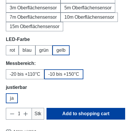
3m Oberflächensensor
5m Oberflächensensor
7m Oberflächensensor
10m Oberflächensensor
15m Oberflächensensor
Select
LED-Farbe
rot
blau
grün
gelb
Select
Messbereich:
-20 bis +110°C
-10 bis +150°C
Select
justierbar
ja
Product Quantity: Enter the desired amount o
Stk
Add to shopping cart