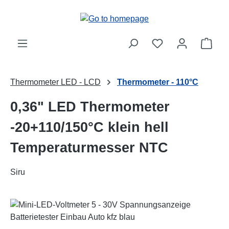
Skip to main content
Shop
Thermometer LED - LCD
Thermometer - 110°C
0,36" LED Thermometer
-20+110/150°C klein hell
Temperaturmesser NTC
Siru
Skip image gallery