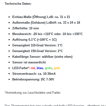
Technische Daten:
Einbau-Maße (Öffnung) LxB: ca. 31 x 21
Außenmaße (Gehäuse) LxBxH: ca. 33 x 24 x 18
Zifferhöhe: 10 mm
Messbereich: -20 bis +110°C oder -10 bis
+150°C
Auflösung 0,1°C (>100°C = 1C)
Genauigkeit 110-Grad Version: 1°C
Genauigkeit
150
-Grad Version: 2°C
Kabellänge Sensor: wählbar (siehe oben)
Sensor ist wasserdicht
LED-Farbe
*
:
rot
,
blau
,
grün
,
gelb
Stromverbrauch: ca. 10-30mA
Betriebsspannung: DC 7-30V
*Anmerkung zur Leuchtstärke und Farbe:
Das Thermometer hat eine scharfe und helle LED Anzeige - allerdings ist 