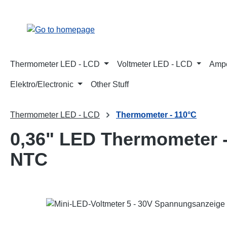
p to main content
Skip to search
Skip to main navigation
Thermometer LED - LCD
Voltmeter LED - LCD
Ampe
Elektro/Electronic
Other Stuff
Thermometer LED - LCD
Thermometer - 110°C
0,36" LED Thermometer -
NTC
Skip image gallery