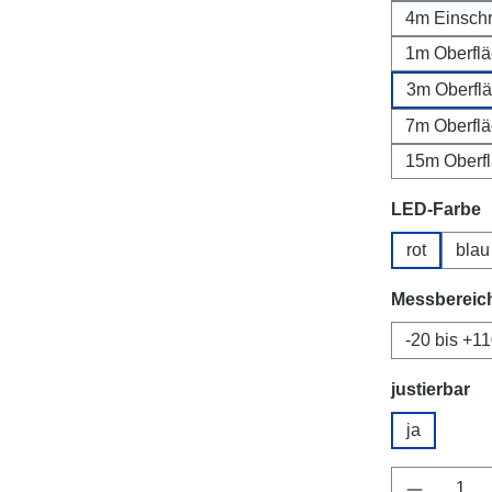
4m Einsch
1m Oberfl
3m Oberfl
7m Oberfl
15m Oberf
Select
LED-Farbe
rot
blau
Select
Messbereic
-20 bis +1
Select
justierbar
ja
Product 