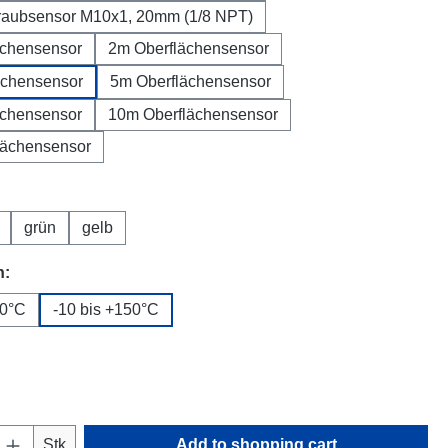
raubsensor M10x1, 20mm (1/8 NPT)
ächensensor
2m Oberflächensensor
ächensensor
5m Oberflächensensor
ächensensor
10m Oberflächensensor
lächensensor
grün
gelb
h:
10°C
-10 bis +150°C
Quantity: Enter the desired amount or use t
Stk
Add to shopping cart