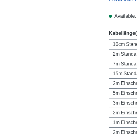
Available, 
Select
Kabellänge
10cm Stan
2m Standa
7m Standa
15m Stand
2m Einsch
5m Einsch
3m Einsch
2m Einsch
1m Einsch
2m Einsch