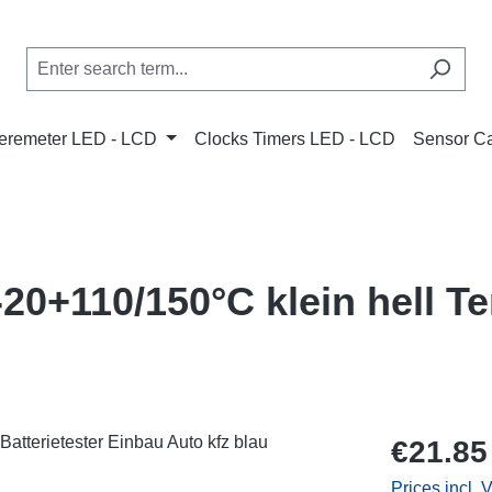
remeter LED - LCD
Clocks Timers LED - LCD
Sensor C
20+110/150°C klein hell 
Regular price
€21.85
Prices incl. 