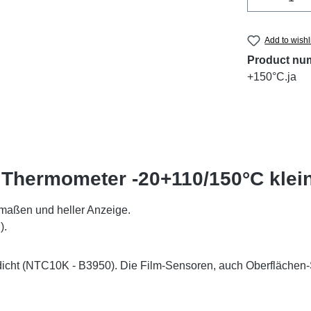
Add to wishl
Product nu
+150°C.ja
D Thermometer -20+110/150°C klei
umaßen und heller Anzeige.
).
ht (NTC10K - B3950). Die Film-Sensoren, auch Oberflächen-Se