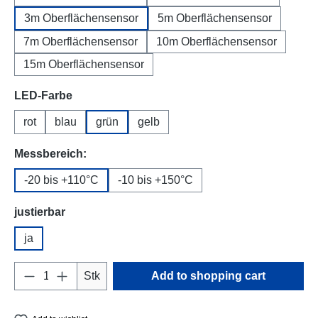
3m Oberflächensensor
5m Oberflächensensor
7m Oberflächensensor
10m Oberflächensensor
15m Oberflächensensor
Select
LED-Farbe
rot
blau
grün
gelb
Select
Messbereich:
-20 bis +110°C
-10 bis +150°C
Select
justierbar
ja
Product Quantity: Enter the desired amount o
Stk
Add to shopping cart