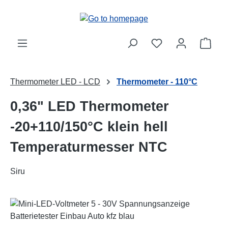
Skip to main content
Shop
Thermometer LED - LCD
Thermometer - 110°C
0,36" LED Thermometer
-20+110/150°C klein hell
Temperaturmesser NTC
Siru
Skip image gallery