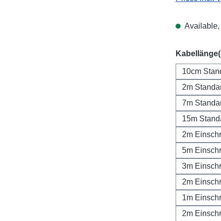
Available, 
Select
Kabellänge
10cm Stan
2m Standa
7m Standa
15m Stand
2m Einsch
5m Einsch
3m Einsch
2m Einsch
1m Einsch
2m Einsch