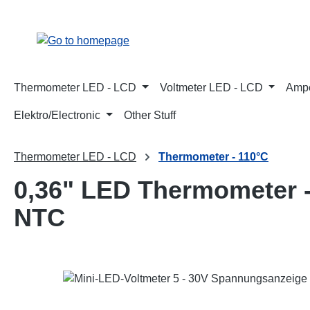
p to main content
Skip to search
Skip to main navigation
Thermometer LED - LCD
Voltmeter LED - LCD
Ampe
Elektro/Electronic
Other Stuff
Thermometer LED - LCD
Thermometer - 110°C
0,36" LED Thermometer -
NTC
Skip image gallery