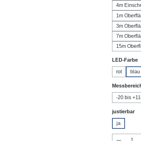
4m Einsch
1m Oberfl
3m Oberfl
7m Oberfl
15m Oberf
Select
LED-Farbe
rot
blau
Select
Messbereic
-20 bis +1
Select
justierbar
ja
Product 