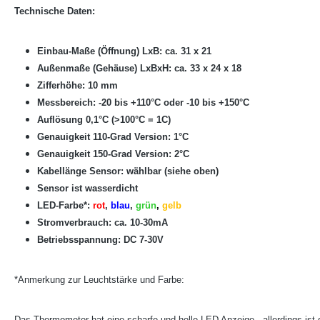
Technische Daten:
Einbau-Maße (Öffnung) LxB: ca. 31 x 21
Außenmaße (Gehäuse) LxBxH: ca. 33 x 24 x 18
Zifferhöhe: 10 mm
Messbereich: -20 bis +110°C oder -10 bis
+150°C
Auflösung 0,1°C (>100°C = 1C)
Genauigkeit 110-Grad Version: 1°C
Genauigkeit
150
-Grad Version: 2°C
Kabellänge Sensor: wählbar (siehe oben)
Sensor ist wasserdicht
LED-Farbe
*
:
rot
,
blau
,
grün
,
gelb
Stromverbrauch: ca. 10-30mA
Betriebsspannung: DC 7-30V
*Anmerkung zur Leuchtstärke und Farbe:
Das Thermometer hat eine scharfe und helle LED Anzeige - allerdings ist 