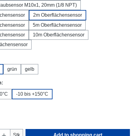
raubsensor M10x1, 20mm (1/8 NPT)
ächensensor
2m Oberflächensensor
ächensensor
5m Oberflächensensor
ächensensor
10m Oberflächensensor
lächensensor
grün
gelb
h:
10°C
-10 bis +150°C
Quantity: Enter the desired amount or use t
Stk
Add to shopping cart