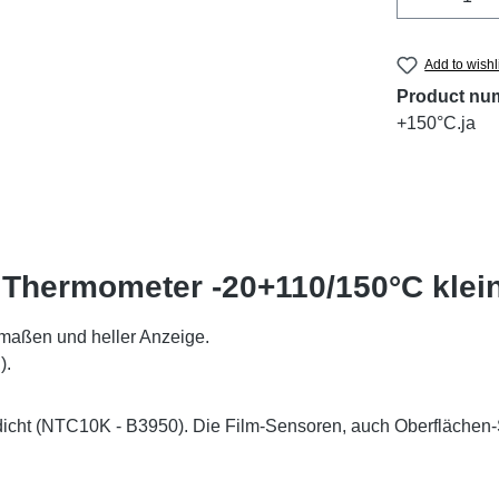
Add to wishl
Product nu
+150°C.ja
D Thermometer -20+110/150°C klei
umaßen und heller Anzeige.
).
ht (NTC10K - B3950). Die Film-Sensoren, auch Oberflächen-Se