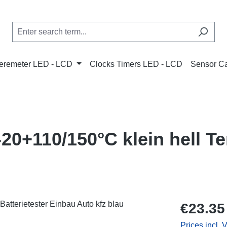
remeter LED - LCD
Clocks Timers LED - LCD
Sensor C
20+110/150°C klein hell 
Regular price
€23.35
Prices incl. 