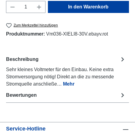
Produkt Anzahl: Gib den gewünschten Wert e
In den Warenkorb
Zum Merkzettel hinzufügen
Produktnummer:
Vm036-XIELI8-30V.ebayv.rot
Beschreibung
Sehr kleines Voltmeter für den Einbau. Keine extra
Stromversorgung nötig! Direkt an die zu messende
Stromquelle anschließe…
Mehr
Bewertungen
Service-Hotline