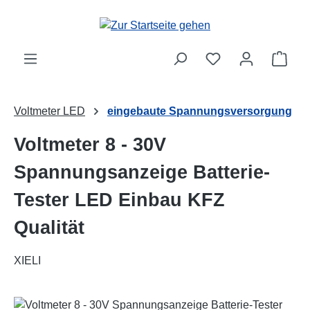
Zum Hauptinhalt springen
Ware
Voltmeter LED
eingebaute Spannungsversorgung
Voltmeter 8 - 30V
Spannungsanzeige Batterie-
Tester LED Einbau KFZ
Qualität
XIELI
Bildergalerie überspringen